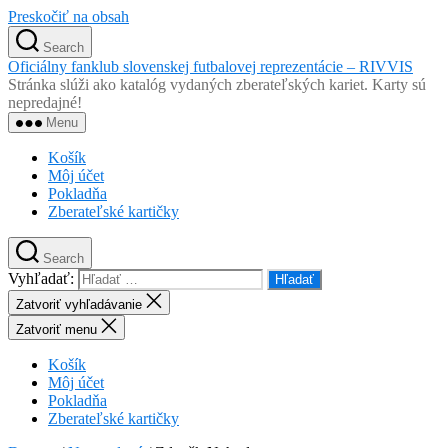
Preskočiť na obsah
Search
Oficiálny fanklub slovenskej futbalovej reprezentácie – RIVVIS
Stránka slúži ako katalóg vydaných zberateľských kariet. Karty sú
nepredajné!
Menu
Košík
Môj účet
Pokladňa
Zberateľské kartičky
Search
Vyhľadať:
Zatvoriť vyhľadávanie
Zatvoriť menu
Košík
Môj účet
Pokladňa
Zberateľské kartičky