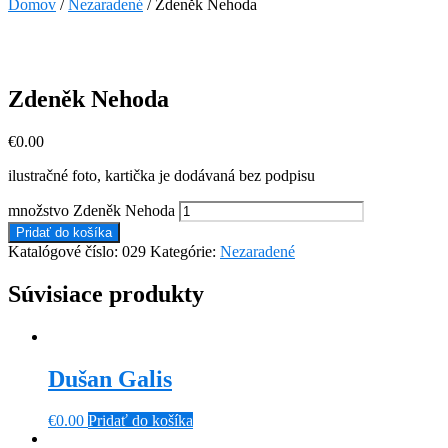
Domov
/
Nezaradené
/ Zdeněk Nehoda
Zdeněk Nehoda
€
0.00
ilustračné foto, kartička je dodávaná bez podpisu
množstvo Zdeněk Nehoda
Pridať do košíka
Katalógové číslo:
029
Kategórie:
Nezaradené
Súvisiace produkty
Dušan Galis
€
0.00
Pridať do košíka