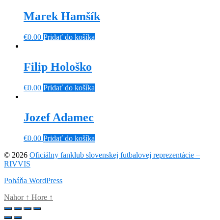
Marek Hamšík
€
0.00
Pridať do košíka
Filip Hološko
€
0.00
Pridať do košíka
Jozef Adamec
€
0.00
Pridať do košíka
© 2026
Oficiálny fanklub slovenskej futbalovej reprezentácie –
RIVVIS
Poháňa WordPress
Nahor
↑
Hore
↑