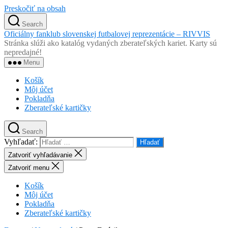
Preskočiť na obsah
Search
Oficiálny fanklub slovenskej futbalovej reprezentácie – RIVVIS
Stránka slúži ako katalóg vydaných zberateľských kariet. Karty sú
nepredajné!
Menu
Košík
Môj účet
Pokladňa
Zberateľské kartičky
Search
Vyhľadať:
Zatvoriť vyhľadávanie
Zatvoriť menu
Košík
Môj účet
Pokladňa
Zberateľské kartičky