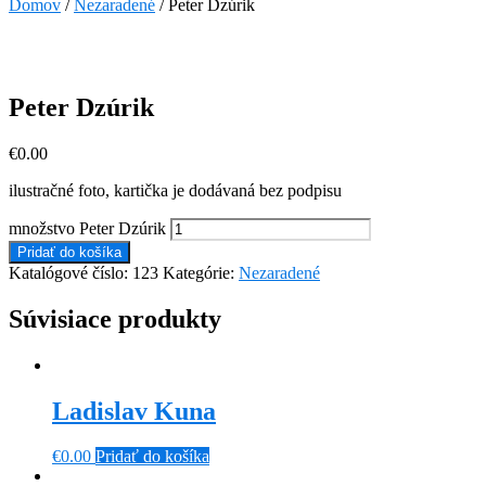
Domov
/
Nezaradené
/ Peter Dzúrik
Peter Dzúrik
€
0.00
ilustračné foto, kartička je dodávaná bez podpisu
množstvo Peter Dzúrik
Pridať do košíka
Katalógové číslo:
123
Kategórie:
Nezaradené
Súvisiace produkty
Ladislav Kuna
€
0.00
Pridať do košíka