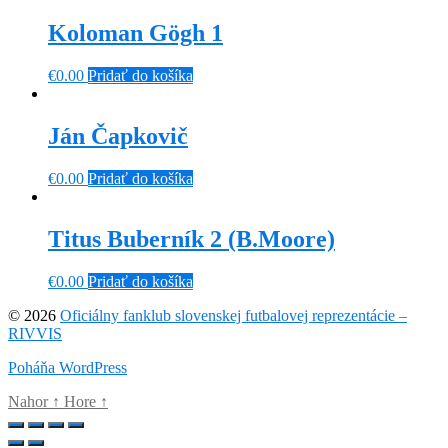
Koloman Gögh 1
€
0.00
Pridať do košíka
Ján Čapkovič
€
0.00
Pridať do košíka
Titus Buberník 2 (B.Moore)
€
0.00
Pridať do košíka
© 2026
Oficiálny fanklub slovenskej futbalovej reprezentácie –
RIVVIS
Poháňa WordPress
Nahor
↑
Hore
↑