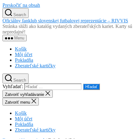
Preskočiť na obsah
Search
Oficiálny fanklub slovenskej futbalovej reprezentácie – RIVVIS
Stránka slúži ako katalóg vydaných zberateľských kariet. Karty sú
nepredajné!
Menu
Košík
Môj účet
Pokladňa
Zberateľské kartičky
Search
Vyhľadať:
Zatvoriť vyhľadávanie
Zatvoriť menu
Košík
Môj účet
Pokladňa
Zberateľské kartičky