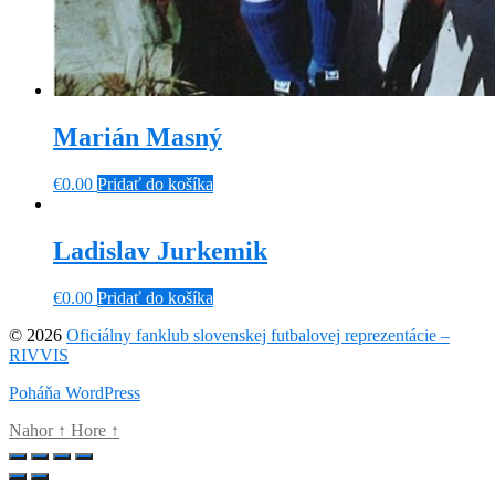
Marián Masný
€
0.00
Pridať do košíka
Ladislav Jurkemik
€
0.00
Pridať do košíka
© 2026
Oficiálny fanklub slovenskej futbalovej reprezentácie –
RIVVIS
Poháňa WordPress
Nahor
↑
Hore
↑