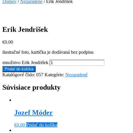
Domov
/
Nezaradené
/ Erik Jendrišek
Erik Jendrišek
€
0.00
ilustračné foto, kartička je dodávaná bez podpisu
množstvo Erik Jendrišek
Pridať do košíka
Katalógové číslo:
057
Kategórie:
Nezaradené
Súvisiace produkty
Jozef Móder
€
0.00
Pridať do košíka